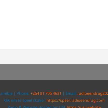
Namibie | Phone:
+264 81 705 4631
| Email:
radioeendrag20
Klik om te speel skakel:
https://speel.radioeendrag.com
Radio & Website Hosted by: USL
https://usl.website