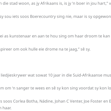
 die stad woon, as jy Afrikaans is, is jy ‘n boer in jou hart,” v
 sy sou iets soos Boerecountry sing nie, maar is sy opgewo
ei as kunstenaar en aan te hou sing om haar droom te kan 
ireer om ook hulle eie drome na te jaag,” sê sy.
en liedjieskrywer wat sowat 10 jaar in die Suid-Afrikaanse mu
m om ‘n sanger te wees en sê sy kon sing voordat sy kon lo
soos Corlea Botha, Nádine, Johan C Venter, Joe Foster en E
 haar.