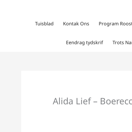
Skip
to
content
Tuisblad
Kontak Ons
Program Roos
Eendrag tydskrif
Trots Na
Alida Lief – Boerec