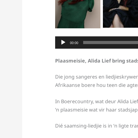
Audio
00:00
Player
Plaasmeisie, Alida Lief bring sta
Die jong sangeres en liedjieskrywer 
Afrikaanse boere hou teen die agter
In Boerecountry, wat deur Alida Lie
‘n plaasmeisie wat vir haar stadsjap
Dié saamsing-liedjie is in ‘n ligte 