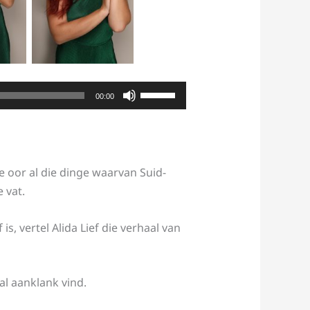
Use
00:00
Up/Down
Arrow
keys
to
ie oor al die dinge waarvan Suid-
increase
 vat.
or
decrease
, vertel Alida Lief die verhaal van
volume.
sal aanklank vind.