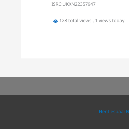
ISRC:UKXN22357947
128 total views
, 1 views today
Hentiesbaai 