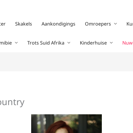
ter
Skakels
Aankondigings
Omroepers
Ku
mibie
Trots Suid Afrika
Kinderhuise
Nuwe
ountry