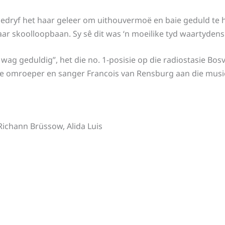
edryf het haar geleer om uithouvermoë en baie geduld te h
ar skoolloopbaan. Sy sê dit was ‘n moeilike tyd waartydens
 wag geduldig”, het die no. 1-posisie op die radiostasie Bos
 omroeper en sanger Francois van Rensburg aan die musie
ichann Brüssow, Alida Luis