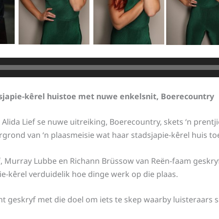
dsjapie-kêrel huistoe met nuwe enkelsnit, Boerecountry
Alida Lief se nuwe uitreiking, Boerecountry, skets ‘n prentj
grond van ‘n plaasmeisie wat haar stadsjapie-kêrel huis toe
f, Murray Lubbe en Richann Brüssow van Reën-faam geskryf is
ie-kêrel verduidelik hoe dinge werk op die plaas.
trant geskryf met die doel om iets te skep waarby luisteraars 