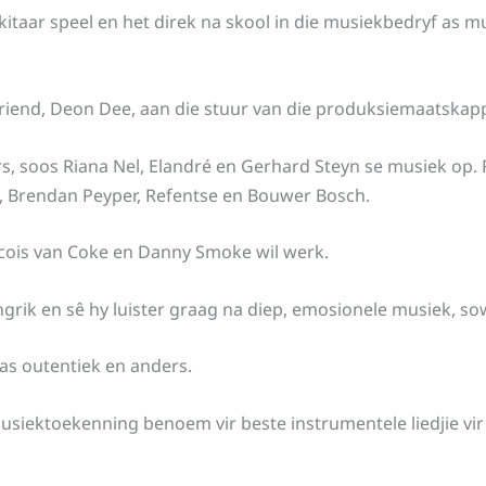
 kitaar speel en het direk na skool in die musiekbedryf as m
vriend, Deon Dee, aan die stuur van die produksiemaatskap
, soos Riana Nel, Elandré en Gerhard Steyn se musiek op. R
e, Brendan Peyper, Refentse en Bouwer Bosch.
cois van Coke en Danny Smoke wil werk.
ngrik en sê hy luister graag na diep, emosionele musiek, so
as outentiek en anders.
-musiektoekenning benoem vir beste instrumentele liedjie vi