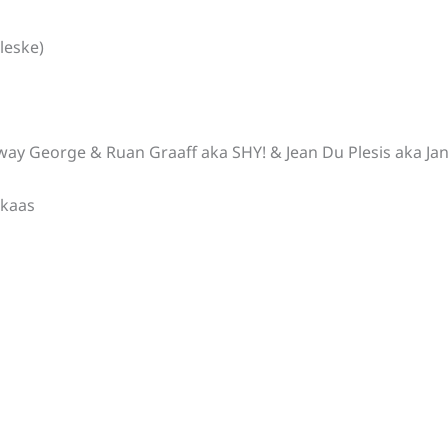
leske)
ay George & Ruan Graaff aka SHY! & Jean Du Plesis aka Ja
ukaas