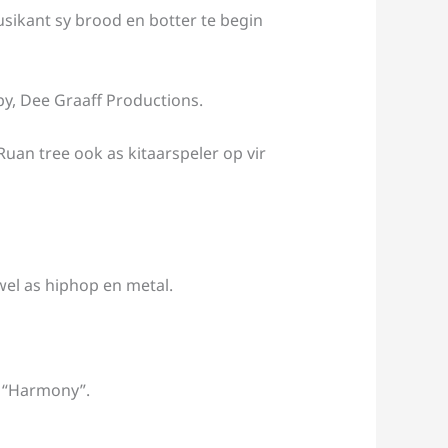
usikant sy brood en botter te begin
py, Dee Graaff Productions.
uan tree ook as kitaarspeler op vir
wel as hiphop en metal.
r “Harmony”.