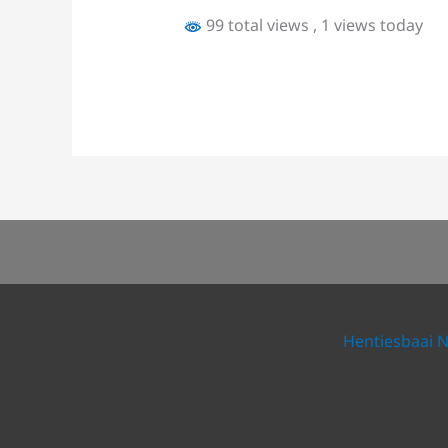
99 total views
, 1 views today
Hentiesbaai 