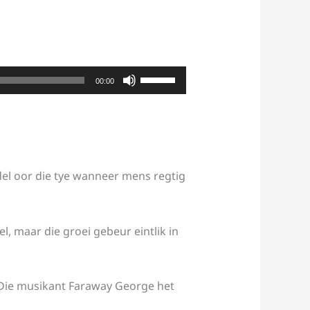
Use
00:00
Up/Down
Arrow
keys
to
increase
del oor die tye wanneer mens regtig
or
decrease
volume.
, maar die groei gebeur eintlik in
s. Die musikant Faraway George het