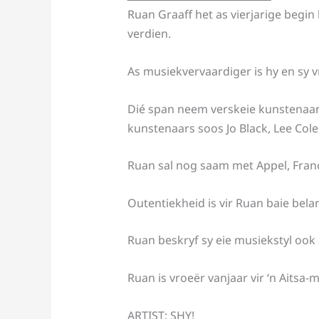
Ruan Graaff het as vierjarige begin
verdien.
As musiekvervaardiger is hy en sy 
Dié span neem verskeie kunstenaars
kunstenaars soos Jo Black, Lee Col
Ruan sal nog saam met Appel, Fran
Outentiekheid is vir Ruan baie bela
Ruan beskryf sy eie musiekstyl ook 
Ruan is vroeër vanjaar vir ‘n Aitsa
ARTIST: SHY!