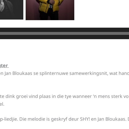
gter
! en Jan Bloukaas se splinternuwe samewerkingsnit, wat han
ink groei vind plaas in die tye wanneer ‘n mens sterk voel
el.
op-liedjie. Die melodie is geskryf deur SHY! en Jan Bloukaa