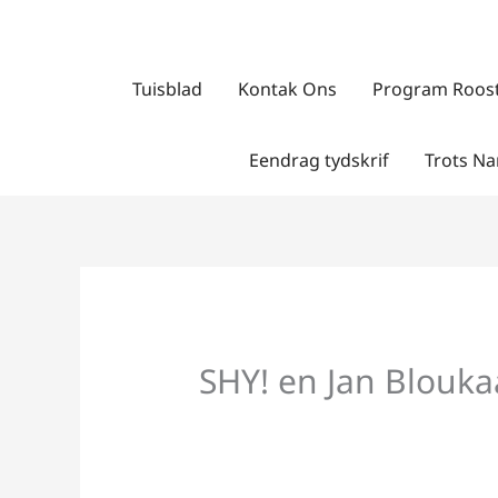
Skip
to
content
Tuisblad
Kontak Ons
Program Roos
Eendrag tydskrif
Trots Na
SHY! en Jan Bloukaa