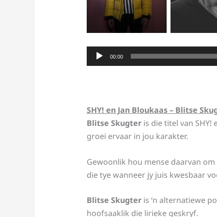
Audio
00:00
Player
SHY! en Jan Bloukaas – Blitse Sku
Blitse Skugter
is die titel van SHY
groei ervaar in jou karakter.
Gewoonlik hou mense daarvan om te d
die tye wanneer jy juis kwesbaar vo
Blitse Skugter
is ‘n alternatiewe p
hoofsaaklik die lirieke geskryf.