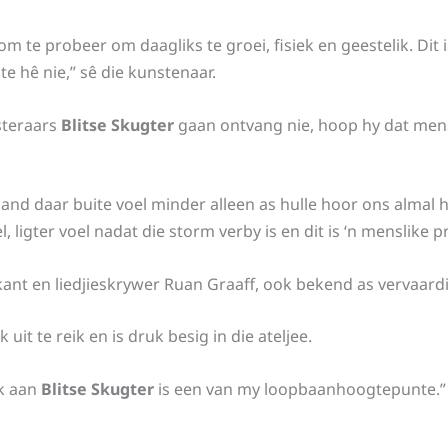
om te probeer om daagliks te groei, fisiek en geestelik. Dit
te hê nie,” sê die kunstenaar.
steraars
Blitse Skugter
gaan ontvang nie, hoop hy dat men
and daar buite voel minder alleen as hulle hoor ons almal h
, ligter voel nadat die storm verby is en dit is ‘n menslike p
ikant en liedjieskrywer Ruan Graaff, ook bekend as vervaar
it te reik en is druk besig in die ateljee.
k aan
Blitse Skugter
is een van my loopbaanhoogtepunte.”