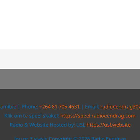
Namibie | Phone:
+264 81 705 4631
| Email:
radioeendrag20
Klik om te speel skakel:
https://speel.radioeendrag.com
Radio & Website Hosted by: USL
https://usl.website
Jou nr 7 stasie Copyright © 2026 Radio Eendrag