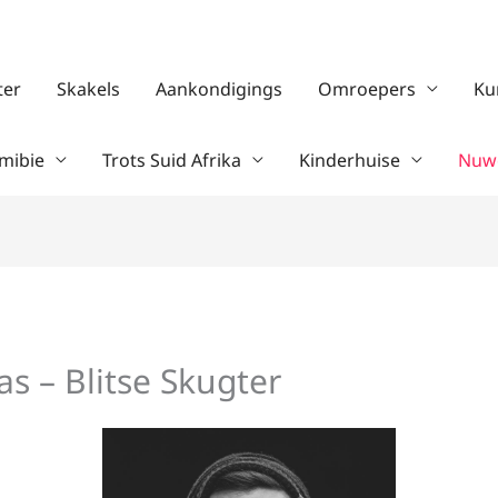
ter
Skakels
Aankondigings
Omroepers
Ku
mibie
Trots Suid Afrika
Kinderhuise
Nuwe
s – Blitse Skugter