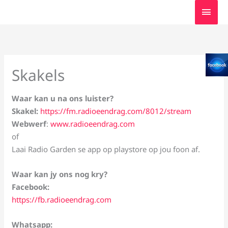
Skip
MAI
to
MEN
content
Skakels
Waar kan u na ons luister?
Skakel:
https://fm.radioeendrag.com/8012/stream
Webwerf
:
www.radioeendrag.com
of
Laai Radio Garden se app op playstore op jou foon af.
Waar kan jy ons nog kry?
Facebook:
https://fb.radioeendrag.com
Whatsapp: