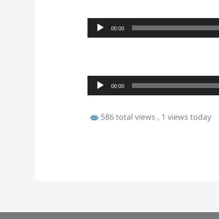
Audio
00:00
Player
Audio
00:00
Player
586 total views
, 1 views today