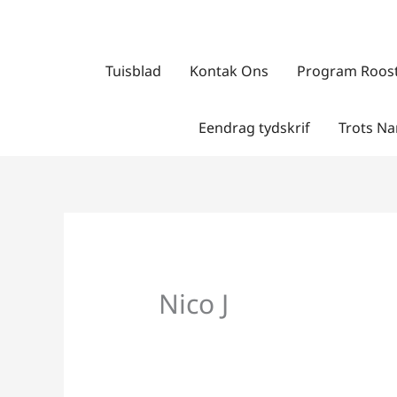
Skip
to
content
Tuisblad
Kontak Ons
Program Roos
Eendrag tydskrif
Trots Na
Nico J