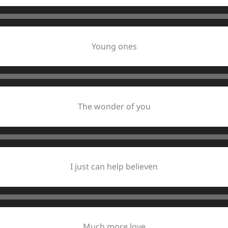
Young ones
The wonder of you
I just can help believen
Much more love