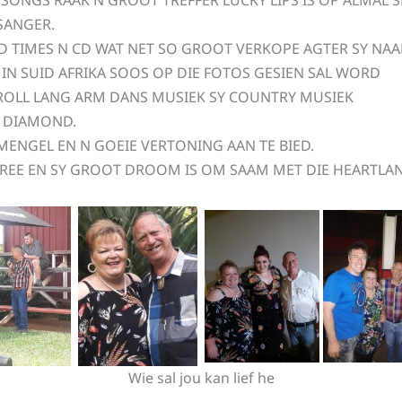
SONGS RAAK N GROOT TREFFER LUCKY LIPS IS OP ALMAL SE
SANGER.
D TIMES N CD WAT NET SO GROOT VERKOPE AGTER SY NAA
IN SUID AFRIKA SOOS OP DIE FOTOS GESIEN SAL WORD
 ROLL LANG ARM DANS MUSIEK SY COUNTRY MUSIEK
L DIAMOND.
 MENGEL EN N GOEIE VERTONING AAN TE BIED.
TREE EN SY GROOT DROOM IS OM SAAM MET DIE HEARTLAN
Wie sal jou kan lief he