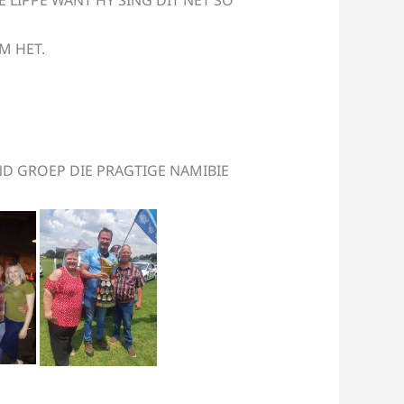
 LIPPE WANT HY SING DIT NET SO
increase
or
M HET.
decrease
volume.
D GROEP DIE PRAGTIGE NAMIBIE