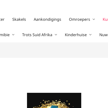
ter
Skakels
Aankondigings
Omroepers
Ku
mibie
Trots Suid Afrika
Kinderhuise
Nuwe